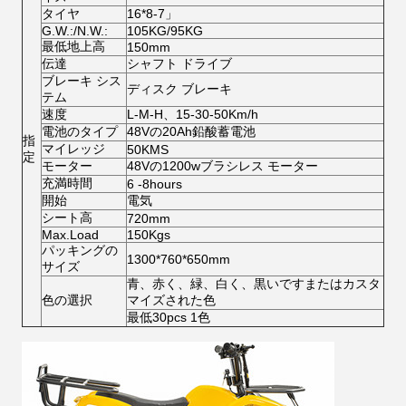
タイヤ
16*8-7」
G.W.:/N.W.:
105KG/95KG
最低地上高
150mm
伝達
シャフト ドライブ
ブレーキ シス
ディスク ブレーキ
テム
速度
L-M-H、15-30-50Km/h
電池のタイプ
48Vの20Ah鉛酸蓄電池
指
マイレッジ
50KMS
定
モーター
48Vの1200wブラシレス モーター
充満時間
6 -8hours
開始
電気
シート高
720mm
Max.Load
150Kgs
パッキングの
1300*760*650mm
サイズ
青、赤く、緑、白く、黒いですまたはカスタ
色の選択
マイズされた色
最低30pcs 1色