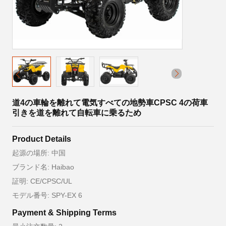
道4の車輪を離れて電気すべての地勢車CPSC 4の荷車
引きを道を離れて自転車に乗るため
Product Details
起源の場所: 中国
ブランド名: Haibao
証明: CE/CPSC/UL
モデル番号: SPY-EX 6
Payment & Shipping Terms