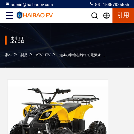
admin@haibaoev.com
86--15857925555
引用
製品
>
>
>
家へ
製品
ATV UTV
道4の車輪を離れて電気すべての地勢車CPSC 4の荷車引きを道を離れて自転車に乗るため