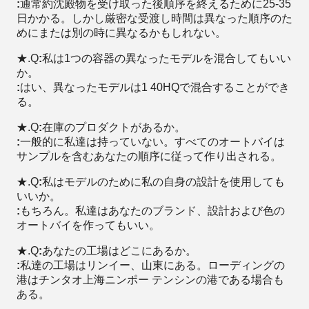
:
通常約沈殿物を受け取った後順序を終えるために25-35
日かかる。しかし厳密な受渡し時間は異なった順序のた
めにまたは別の時に異なるかもしれない。
★.Q
:
私は1つの容器の異なったモデルを混合してもいい
か。
:
はい、異なったモデルは1 40HQで混合することができ
る。
★.Q
:
在庫のプロダクトがあるか。
:
一般的に私達は持っていない。すべてのオートバイは
サンプルを含むあなたの順序に従って作り出される。
★.Q
:
私はモデルのために私の自身の設計を使用しても
いいか。
:
もちろん。私達はあなたのブランド、設計および色の
オートバイを作ってもいい。
★.Q
:
あなたの工場はどこにあるか。
:
私達の工場はリンイー、山東にある。ローディングの
港はチンタオ上海ニンポー テンシンの港である場合も
ある。