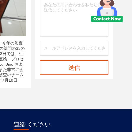
。
今年の監査
の部門の33の
の3日では、生
点検、プロセ
Jindiおよ
送信
また非常に会
監査のチーム
7月18日
連絡 ください