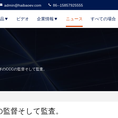
admin@haibaoev.com
86--15857925555
品
ビデオ
企業情報
ニュース
すべての場合
2022年のCCCの監督そして監査。
Cの監督そして監査。