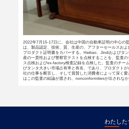
2022年7月15-17日に、会社は中国の自動車証明の中心
は、製品認定、技術、質、生産の、アフターセールスおよび
プロダクト証明書をカバーする。
Haibao、Jindi
産の一貫性および警察官テストを点検することを、監査の
ス点検およびex-factory検査記録を点検した。
監査のチーム
びタンタ大きい市場占有率と有名、であり、プロダクトが
社の仕事を断言し、そして賞賛した消費者によって深く愛
はこの監査の結論が渡され、nonconformitiesが出さ
わたしたち