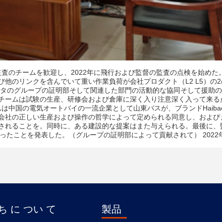
の監査のチームを歓迎し、2022年に飛行および監督の監査の点検を始めた
他のリンクを含んでいて重い作業負荷が会社プロダクト（L2 L5）の2
およびタンタのグループの証明部そして関連した部門の活動的な協同そして援助
チームは試験の生産、研修会および倉庫に深く入り注意深く入って来る
は中国の電気オートバイの一流企業として山東バスが、ブランドHaibao、
会社の正しい生産および操作の哲学によって定められる同意し、および
されることを。
同時に、ある建設的な提案はまた与えられる。
最後に、
れなかったことを発表した。
（グループの証明部によって貢献されて） 2022年
 に つい て
製品